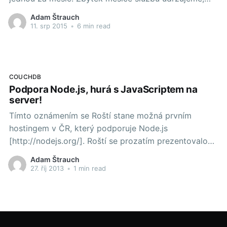
opravujeme chyby a sbíráme podněty na další
Adam Štrauch
hackathon. Poslední víkend jeden hackathon proběhl,
11. srp 2015
•
6 min read
nazvali jsme ho HackX+1 a tady je malý souhrn.
Nejdříve název. Je to první
COUCHDB
Podpora Node.js, hurá s JavaScriptem na
server!
Tímto oznámením se Roští stane možná prvním
hostingem v ČR, který podporuje Node.js
[http://nodejs.org/]. Roští se prozatím prezentovalo
jako spíše Pythoní hosting a tolerancí PHP, ale od
Adam Štrauch
dnešního dne se rozrostlo. Node.js už je integrované
27. říj 2013
•
1 min read
do administrace a nic nebrání uživatelům Roští.cz,
aby krotili JavaScript