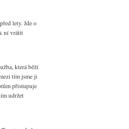
před lety. Jde o
 ní vrátit
užba, která běží
ezi tím jsme ji
hotům přistupuje
tím udržet