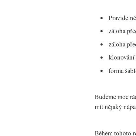
Pravidelné
záloha pře
záloha pře
klonování 
forma šabl
Budeme moc rádi
mít nějaký nápad,
Během tohoto ro