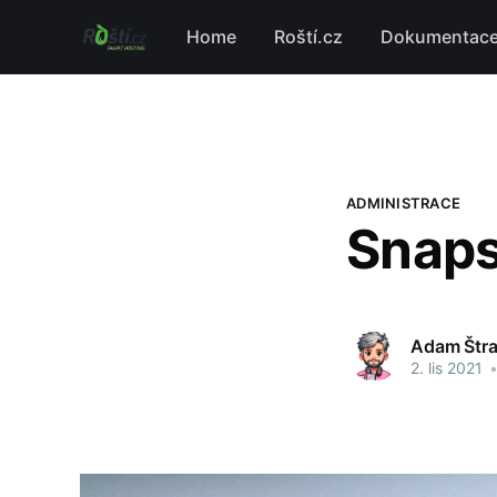
Home
Roští.cz
Dokumentac
ADMINISTRACE
Snap
Adam Štr
2. lis 2021