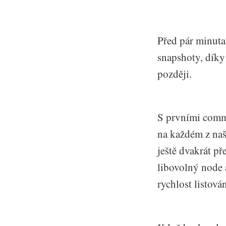
Před pár minutam
snapshoty, díky 
později.
S prvními commi
na každém z naš
ještě dvakrát př
libovolný node a
rychlost listová