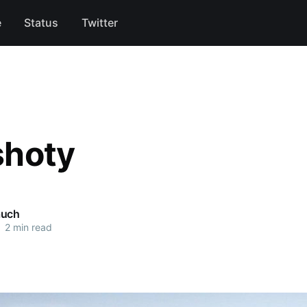
e
Status
Twitter
shoty
auch
•
2 min read