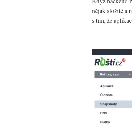
Když backend zv
nějak složité a 
s tím, že aplika