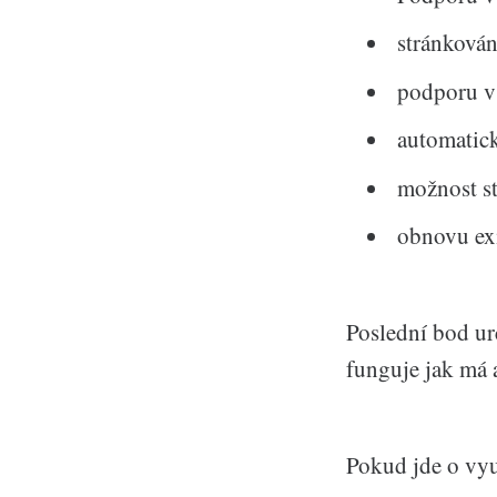
stránkován
podporu v 
automatick
možnost st
obnovu exi
Poslední bod urč
funguje jak má a
Pokud jde o využ