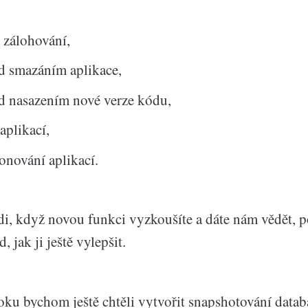
 zálohování,
d smazáním aplikace,
d nasazením nové verze kódu,
aplikací,
onování aplikací.
, když novou funkci vyzkoušíte a dáte nám vědět, 
 jak ji ještě vylepšit.
ku bychom ještě chtěli vytvořit snapshotování databá