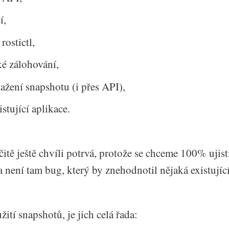
í,
rostictl,
é zálohování,
ažení snapshotu (i přes API),
stující aplikace.
itě ještě chvíli potrvá, protože se chceme 100% ujisti
 není tam bug, který by znehodnotil nějaká existující
ití snapshotů, je jich celá řada: