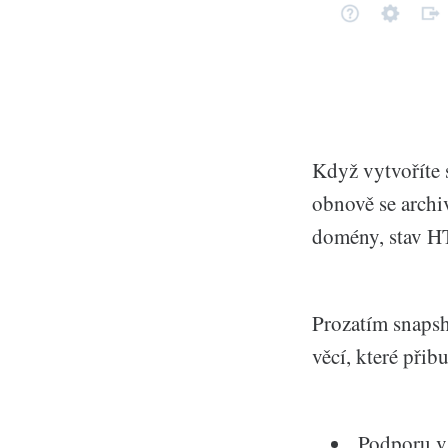
Když vytvoříte s
obnově se archi
domény, stav HT
Prozatím snapsh
věcí, které přib
Podporu v