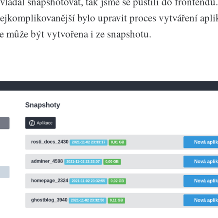
ládal snapshotovat, tak jsme se pustili do frontendu
nejkomplikovanější bylo upravit proces vytváření apli
ce může být vytvořena i ze snapshotu.