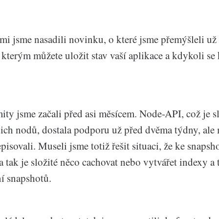
i jsme nasadili novinku, o které jsme přemýšleli už 
kterým můžete uložit stav vaší aplikace a kdykoli se k
ty jsme začali před asi měsícem. Node-API, což je sl
ich nodů, dostala podporu už před dvěma týdny, ale m
episovali. Museli jsme totiž řešit situaci, že ke snaps
 tak je složité něco cachovat nebo vytvářet indexy a 
ní snapshotů.