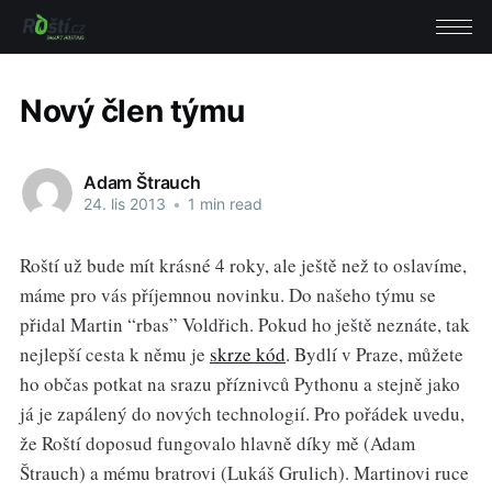
Nový člen týmu
Adam Štrauch
24. lis 2013
•
1 min read
Roští už bude mít krásné 4 roky, ale ještě než to oslavíme,
máme pro vás příjemnou novinku. Do našeho týmu se
přidal Martin “rbas” Voldřich. Pokud ho ještě neznáte, tak
nejlepší cesta k němu je
skrze kód
. Bydlí v Praze, můžete
ho občas potkat na srazu příznivců Pythonu a stejně jako
já je zapálený do nových technologií. Pro pořádek uvedu,
že Roští doposud fungovalo hlavně díky mě (Adam
Štrauch) a mému bratrovi (Lukáš Grulich). Martinovi ruce