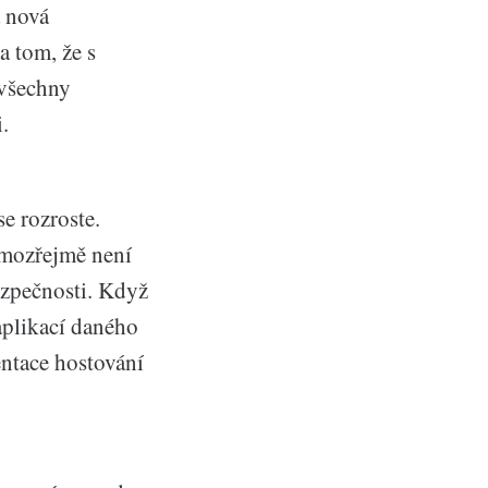
a nová
a tom, že s
 všechny
.
e rozroste.
samozřejmě není
ezpečnosti. Když
 aplikací daného
entace hostování