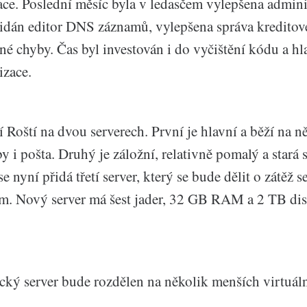
ce. Poslední měsíc byla v ledasčem vylepšena admini
řidán editor DNS záznamů, vylepšena správa kreditov
né chyby. Čas byl investován i do vyčištění kódu a h
izace.
 Roští na dvou serverech. První je hlavní a běží na n
y i pošta. Druhý je záložní, relativně pomalý a stará 
 nyní přidá třetí server, který se bude dělit o zátěž
em. Nový server má šest jader, 32 GB RAM a 2 TB di
ický server bude rozdělen na několik menších virtuál