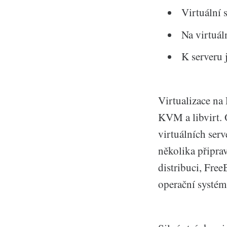
Virtuální 
Na virtuál
K serveru 
Virtualizace na
KVM a libvirt. 
virtuálních ser
několika připra
distribuci, Fre
operační systé