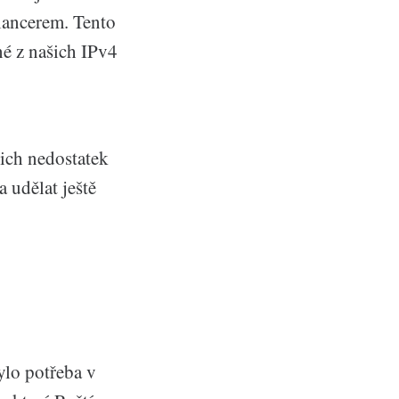
lancerem. Tento
né z našich IPv4
jich nedostatek
 udělat ještě
ylo potřeba v