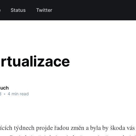
e
Status
Twitter
irtualizace
auch
3
•
4 min read
jících týdnech projde řadou změn a byla by škoda vás