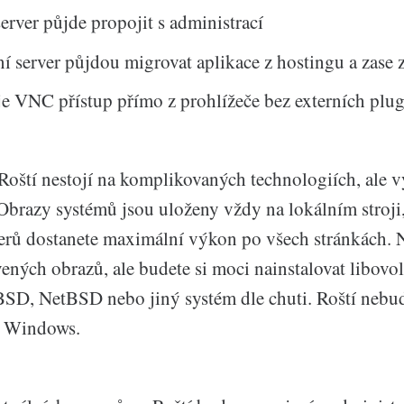
server půjde propojit s administrací
ní server půjdou migrovat aplikace z hostingu a zase 
je VNC přístup přímo z prohlížeče bez externích plu
 Roští nestojí na komplikovaných technologiích, ale 
Obrazy systémů jsou uloženy vždy na lokálním stroji,
verů dostanete maximální výkon po všech stránkách. 
vených obrazů, ale budete si moci nainstalovat libov
eBSD, NetBSD nebo jiný systém dle chuti. Roští neb
m Windows.