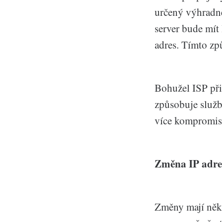
určený výhradně
server bude mít
adres. Tímto zp
Bohužel ISP při
způsobuje službá
více kompromis
Změna IP adre
Změny mají někd