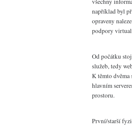
všechny informa
například byl p
opraveny naleze
podpory virtual
Od počátku stojí
služeb, tedy web
K těmto dvěma se
hlavním server
prostoru.
První/starší fyz