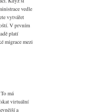
ací. Když si
ministrace vedle
ete vytvářet
oští. V prvním
adě platí
aké migrace mezi
. To má
skat virtuální
evnější a