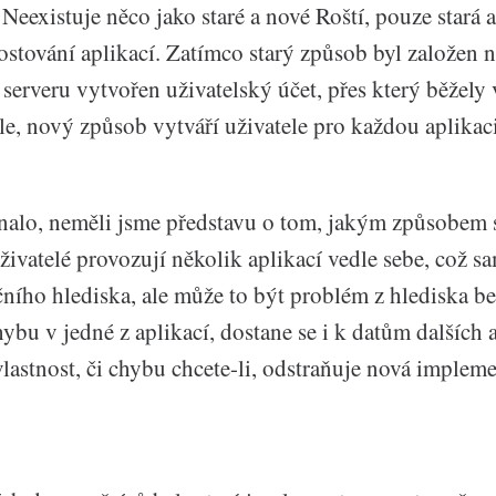
Neexistuje něco jako staré a nové Roští, pouze stará 
stování aplikací. Zatímco starý způsob byl založen n
a serveru vytvořen uživatelský účet, přes který běžely
le, nový způsob vytváří uživatele pro každou aplikaci
nalo, neměli jsme představu o tom, jakým způsobem s
živatelé provozují několik aplikací vedle sebe, což 
ního hlediska, ale může to být problém z hlediska b
ybu v jedné z aplikací, dostane se i k datům dalších
vlastnost, či chybu chcete-li, odstraňuje nová implem