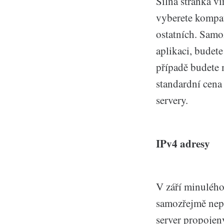
Silná stránka vi
vyberete kompat
ostatních. Samo
aplikaci, budet
případě budete 
standardní cena
servery.
IPv4 adresy
V září minulého
samozřejmě nepř
server propojen