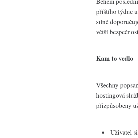
Během poslední
příštího týdne 
silně doporučuj
větší bezpečnos
Kam to vedlo
Všechny popsané
hostingová služ
přizpůsobeny už
Uživatel s