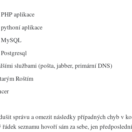
o PHP aplikace
 pythoní aplikace
ro MySQL
 Postgresql
alšími službami (pošta, jabber, primární DNS)
starým Roštím
ncer
dušit správu a omezit následky případných chyb v ko
řádek seznamu hovoří sám za sebe, jen předposlední