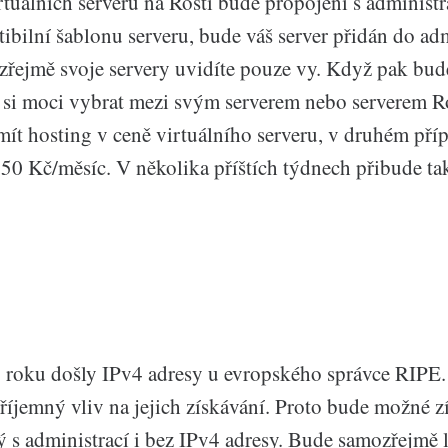
rtuálních serverů na Roští bude propojení s administr
ibilní šablonu serveru, bude váš server přidán do ad
zřejmě svoje servery uvidíte pouze vy. Když pak bud
e si moci vybrat mezi svým serverem nebo serverem R
mít hosting v ceně virtuálního serveru, v druhém příp
 50 Kč/měsíc. V několika příštích týdnech přibude t
 roku došly IPv4 adresy u evropského správce RIPE
íjemný vliv na jejich získávání. Proto bude možné zí
ý s administrací i bez IPv4 adresy. Bude samozřejmě l