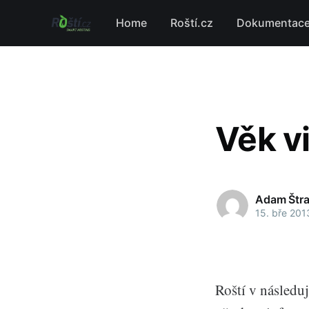
Home
Roští.cz
Dokumentac
Věk v
Adam Štr
15. bře 201
Roští v následu