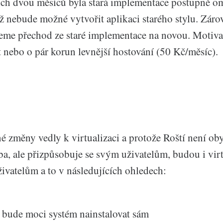
ch dvou měsíců byla stará implementace postupně o
už nebude možné vytvořit aplikaci starého stylu. Zár
eme přechod ze staré implementace na novou. Motiv
t nebo o pár korun levnější hostování (50 Kč/měsíc).
 změny vedly k virtualizaci a protože Roští není ob
ba, ale přizpůsobuje se svým uživatelům, budou i virt
ivatelům a to v následujících ohledech:
i bude moci systém nainstalovat sám