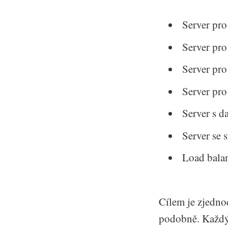
Server pr
Server pro
Server p
Server pro
Server s d
Server se 
Load bala
Cílem je zjedno
podobně. Každý 