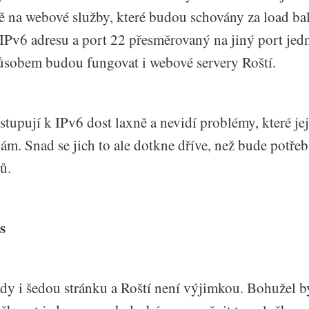
 na webové služby, které budou schovány za load ba
 IPv6 adresu a port 22 přesměrovaný na jiný port jed
ůsobem budou fungovat i webové servery Roští.
stupují k IPv6 dost laxně a nevidí problémy, které je
m. Snad se jich to ale dotkne dříve, než bude potřeba
ů.
s
y i šedou stránku a Roští není výjimkou. Bohužel b