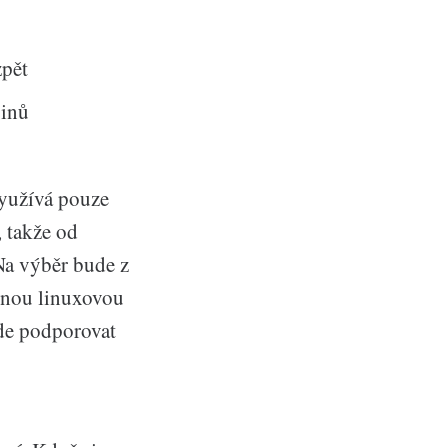
zpět
ginů
využívá pouze
 takže od
Na výběr bude z
olnou linuxovou
ude podporovat