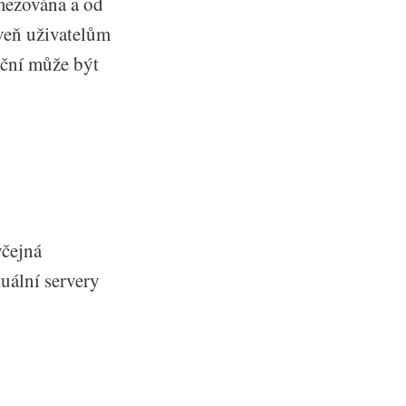
mezována a od
oveň uživatelům
ační může být
yčejná
uální servery